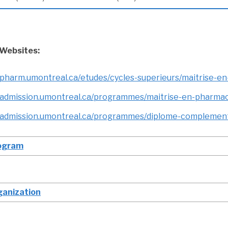
Websites:
//pharm.umontreal.ca/etudes/cycles-superieurs/maitrise
//admission.umontreal.ca/programmes/maitrise-en-pharma
//admission.umontreal.ca/programmes/diplome-complemen
ogram
ganization