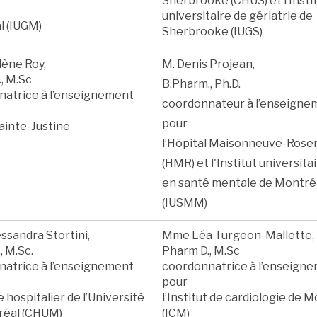
Sherbrooke (CHUS) et l’Insti
universitaire de gériatrie de
l (IUGM)
Sherbrooke (IUGS)
ène Roy,
M. Denis Projean,
, M.Sc
B.Pharm., Ph.D.
atrice à l’enseignement
coordonnateur à l’enseigne
pour
ainte-Justine
l’Hôpital Maisonneuve-Ros
(HMR) et l'Institut universita
en santé mentale de Montré
(IUSMM)
sandra Stortini,
Mme Léa Turgeon-Mallette,
, M.Sc.
Pharm D., M.Sc
atrice à l’enseignement
coordonnatrice à l’enseign
pour
 hospitalier de l’Université
l’Institut de cardiologie de 
réal (CHUM)
(ICM)