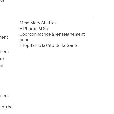
tut
Mme Mary Ghattas,
B.Pharm., M.Sc
Coordonnatrice à l’enseignement
ment
pour
l’Hôpital de la Cité-de-la-Santé
emont
ire
al
ement
Montréal