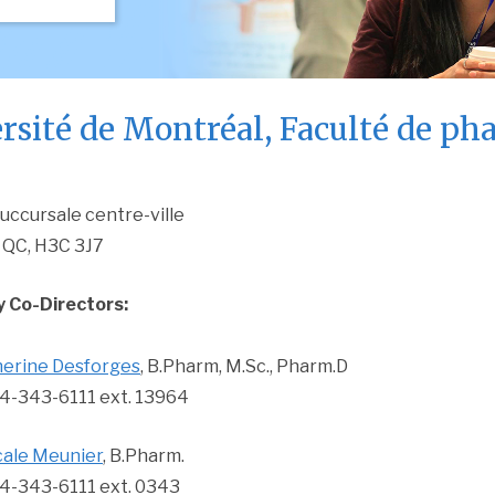
rsité de Montréal, Faculté de ph
uccursale centre-ville
 QC, H3C 3J7
 Co-Directors:
herine Desforges
, B.Pharm, M.Sc., Pharm.D
4-343-6111 ext. 13964
ale Meunier
, B.Pharm.
4-343-6111 ext. 0343