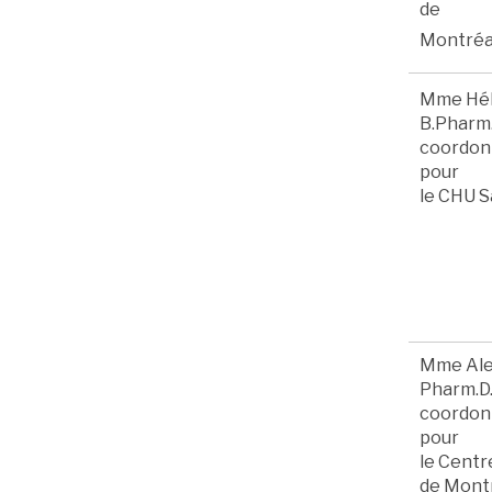
de
Montréa
Mme Hél
B.Pharm.
coordonn
pour
le CHU S
Mme Ales
Pharm.D.
coordonn
pour
le Centre
de Mont