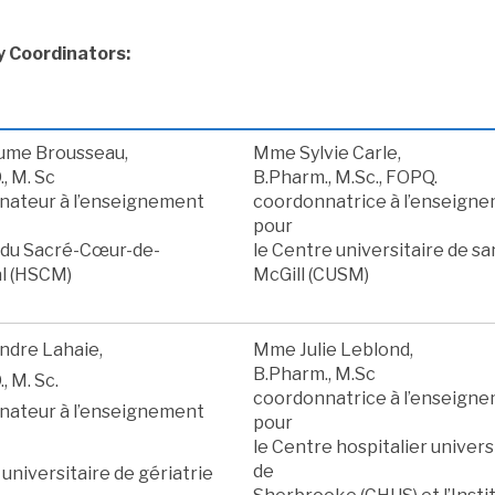
 Coordinators:
aume Brousseau,
Mme Sylvie Carle,
, M. Sc
B.Pharm., M.Sc., FOPQ.
nateur à l’enseignement
coordonnatrice à l’enseign
pour
l du Sacré-Cœur-de-
le Centre universitaire de s
l (HSCM)
McGill (CUSM)
ndre Lahaie,
Mme Julie Leblond,
B.Pharm., M.Sc
, M. Sc.
coordonnatrice à l’enseign
nateur à l’enseignement
pour
le Centre hospitalier univers
de
t universitaire de gériatrie