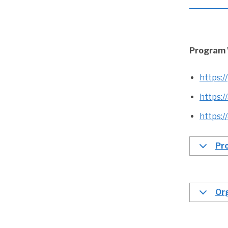
Program 
https:
https:
https:
Pr
Or