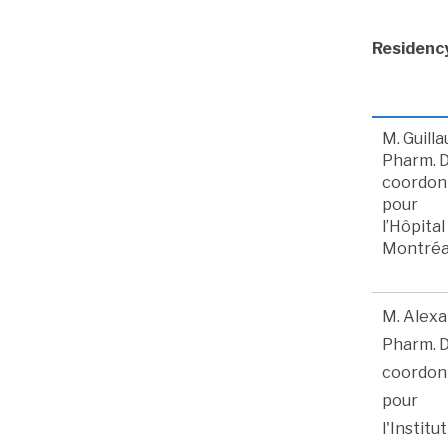
Residency
M. Guill
Pharm. D.
coordon
pour
l’Hôpita
Montréa
M. Alexa
Pharm. D.
coordon
pour
l'Institu